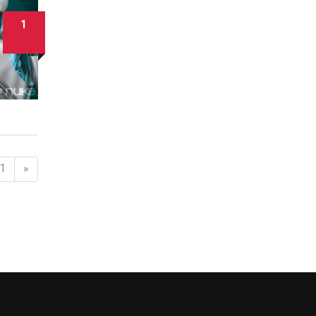
1
1
«