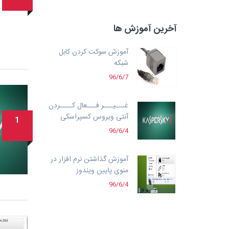
آخرین آموزش ها
آموزش سوکت کردن کابل
شبکه
96/6/7
غـــیـــر فـــعال کــــردن
آنتی ویروس کسپراسکی
1
96/6/4
آموزش گذاشتن نرم افزار در
منوی پایین ویندوز
96/6/4